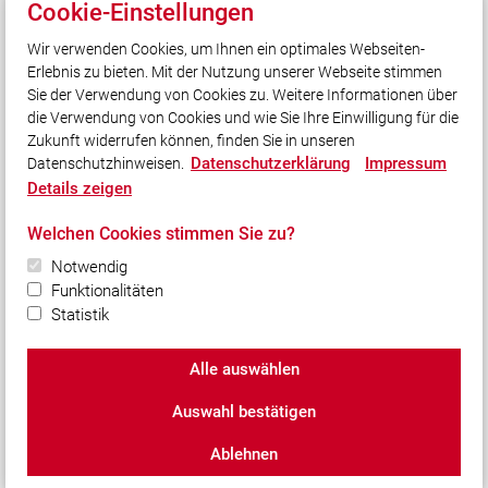
Cookie-Einstellungen
Quicklinks
Wir verwenden Cookies, um Ihnen ein optimales Webseiten-
Kreisfeuerwehrverband Eichstätt
Erlebnis zu bieten. Mit der Nutzung unserer Webseite stimmen
Landesfeuerwehrverband Bayern
Sie der Verwendung von Cookies zu. Weitere Informationen über
Gemeinde Stammham
die Verwendung von Cookies und wie Sie Ihre Einwilligung für die
Zukunft widerrufen können, finden Sie in unseren
Datenschutzerklärung
Impressum
Datenschutzhinweisen.
Social Media
Details zeigen
Auch unterwegs immer auf dem Laufenden bleiben?
Welchen Cookies stimmen Sie zu?
Bleiben Sie mit uns in Kontakt und vernetzen Sie sich
mit uns!
Notwendig
Funktionalitäten
Statistik
Alle auswählen
© 2026 Freiwillige Feuerwehr Stammham
Auswahl bestätigen
Impressum
|
Datenschutz
|
Cookie-Einstellungen
Ablehnen