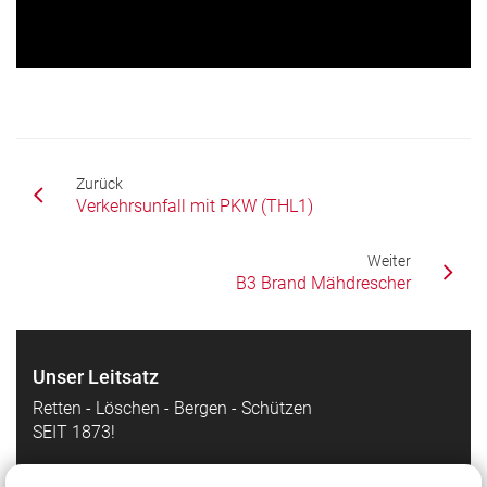
Zurück
Verkehrsunfall mit PKW (THL1)
Weiter
B3 Brand Mähdrescher
Unser Leitsatz
Retten - Löschen - Bergen - Schützen
SEIT 1873!